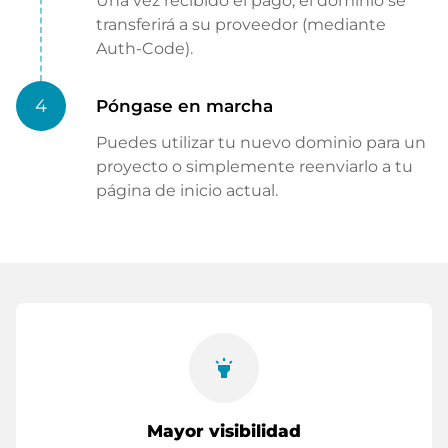
Una vez recibido el pago, el dominio se
transferirá a su proveedor (mediante
Auth-Code).
4
Póngase en marcha
Puedes utilizar tu nuevo dominio para un
proyecto o simplemente reenviarlo a tu
página de inicio actual.
highlight
Mayor visibilidad