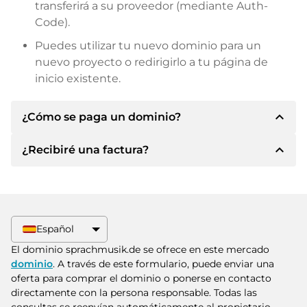
transferirá a su proveedor (mediante Auth-
Code).
Puedes utilizar tu nuevo dominio para un
nuevo proyecto o redirigirlo a tu página de
inicio existente.
expand_less
¿Cómo se paga un dominio?
expand_less
¿Recibiré una factura?
Tras llegar a un acuerdo, el propietario le
informará de los detalles del pago. A
continuación, el propietario le facilitará los datos
Sí, el vendedor le enviará la factura
bancarios SEPA y, si lo desea, también le ofrecerá
correspondiente. Para precios de compra
Paypal u otros métodos de pago.
superiores, también recibirá un contrato de
Español
compra adicional si lo solicita.
Indique siempre el nombre de dominio y el
El dominio sprachmusik.de se ofrece en este mercado
número de factura al realizar la transferencia.
dominio
. A través de este formulario, puede enviar una
oferta para comprar el dominio o ponerse en contacto
directamente con la persona responsable. Todas las